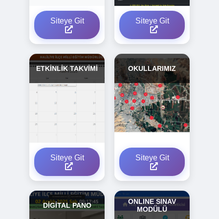
Siteye Git
Siteye Git
ETKİNLİK TAKVİMİ
OKULLARIMIZ
Siteye Git
Siteye Git
ONLINE SINAV
DİGİTAL PANO
MODÜLÜ