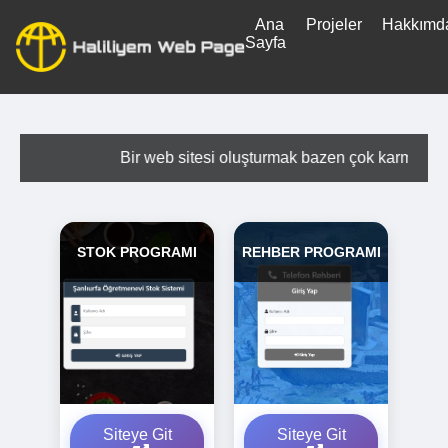
Ana
Projeler
Hakkımd
Bir web sitesi oluşturmak bazen çok karmaşık gelebilir.
Sayfa
Hiçbir yazılım ve tasarım bilmeden kolayca web sitesi
sahibi olmak ister misin?
Bir web sitesi oluşturmak bazen çok karmaşık gele
STOK PROGRAMI
REHBER PROGRAMI
Siteye Git
Siteye Git