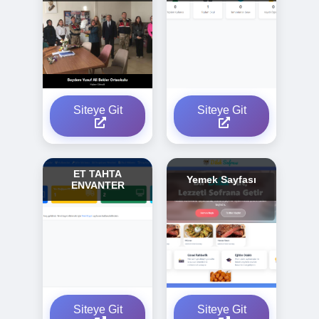
Siteye Git
Siteye Git
ET TAHTA
Yemek Sayfası
ENVANTER
Siteye Git
Siteye Git