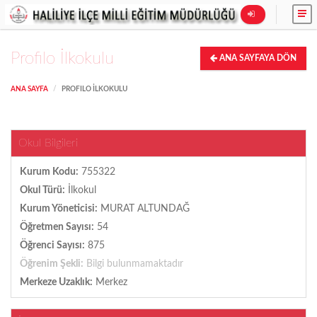
Profilo İlkokulu
ANA SAYFAYA DÖN
ANA SAYFA
PROFILO İLKOKULU
Okul Bilgileri
Kurum Kodu:
755322
Okul Türü:
İlkokul
Kurum Yöneticisi:
MURAT ALTUNDAĞ
Öğretmen Sayısı:
54
Öğrenci Sayısı:
875
Öğrenim Şekli:
Bilgi bulunmamaktadır
Merkeze Uzaklık:
Merkez