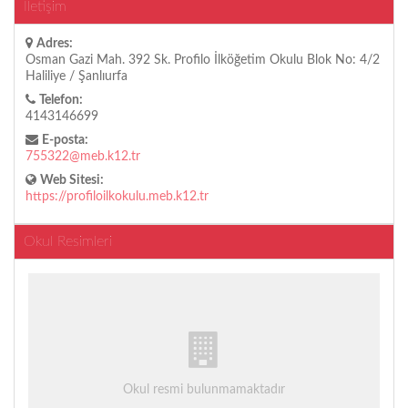
İletişim
Adres:
Osman Gazi Mah. 392 Sk. Profilo İlköğetim Okulu Blok No: 4/2
Haliliye / Şanlıurfa
Telefon:
4143146699
E-posta:
755322@meb.k12.tr
Web Sitesi:
https://profiloilkokulu.meb.k12.tr
Okul Resimleri
Okul resmi bulunmamaktadır