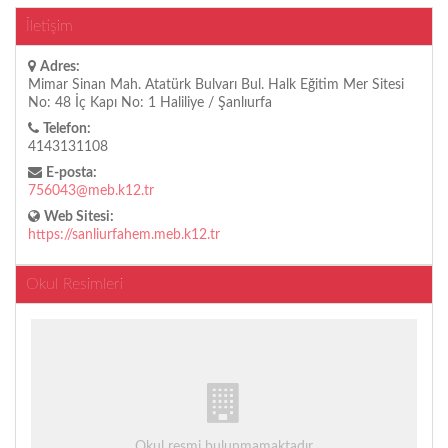
İletişim
Adres:
Mimar Sinan Mah. Atatürk Bulvarı Bul. Halk Eğitim Mer Sitesi
No: 48 İç Kapı No: 1 Haliliye / Şanlıurfa
Telefon:
4143131108
E-posta:
756043@meb.k12.tr
Web Sitesi:
https://sanliurfahem.meb.k12.tr
Okul Resimleri
Okul resmi bulunmamaktadır