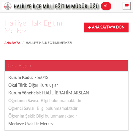
Haliliye Halk Eğitimi
ANA SAYFAYA DÖN
Merkezi
ANA SAYFA
HALILIYE HALK EĞITIMI MERKEZI
Okul Bilgileri
Kurum Kodu:
756043
Okul Türü:
Diğer Kuruluşlar
Kurum Yöneticisi:
HALİL İBRAHİM ARSLAN
Öğretmen Sayısı:
Bilgi bulunmamaktadır
Öğrenci Sayısı:
Bilgi bulunmamaktadır
Öğrenim Şekli:
Bilgi bulunmamaktadır
Merkeze Uzaklık:
Merkez